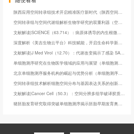
陕西应用空间转录组技术开启精准医疗新时代（陕西空间技术研究院）
空间转录组与空间代谢组解析生物学研究的双重利器（空间转录学）
文献解读|SCIENCE（63.714）：病原体诱导的内生根微生物群的疾病抑制功能的激活
深度解析《美吉生物云平台》科技赋能，开启生命科学新时代（美吉生物云平台怎么操作）
文献解读|J Med Virol（12.70）：代谢改变揭示了感染 SARS-CoV-2 的孕妇的母胎免疫反应与疾病严重程度的关系
单细胞测序研究在生物医学领域的应用与展望（单细胞测序研究应用领域）
北京单细胞测序服务机构的崛起与优势分析（单细胞测序多少钱一个）
空间转录组技术解析细胞空间分布与基因表达关系的创新工具（空间转录学）
文献解读|Cancer Cell（50.3）：空间分辨多组学破译胶质母细胞瘤中双向肿瘤-宿主相互依赖性
猪胚胎发育研究取得突破单细胞测序揭示胚胎早期发育奥秘（猪胚胎发育过程图详解）